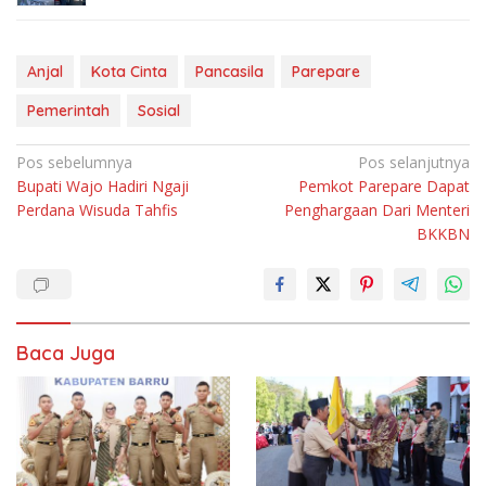
Anjal
Kota Cinta
Pancasila
Parepare
Pemerintah
Sosial
Navigasi
Pos sebelumnya
Pos selanjutnya
Bupati Wajo Hadiri Ngaji
Pemkot Parepare Dapat
pos
Perdana Wisuda Tahfis
Penghargaan Dari Menteri
BKKBN
Baca Juga