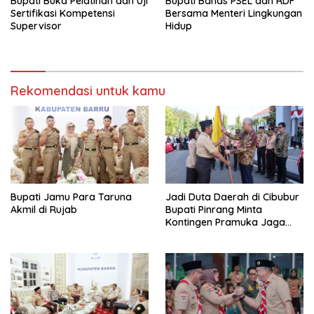
Bupati Buka Pelatihan dan Uji
Bupati Bahas PSEL dan RDF
Sertifikasi Kompetensi
Bersama Menteri Lingkungan
Supervisor
Hidup
Rekomendasi untuk kamu
Bupati Jamu Para Taruna
Jadi Duta Daerah di Cibubur
Akmil di Rujab
Bupati Pinrang Minta
Kontingen Pramuka Jaga
Nama Baik Pinrang