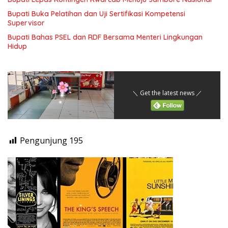
Bupati Buka Pelatihan dan Uji Sertifikasi Kompetensi
Supervisor
Bupati Bahas PSEL dan RDF Bersama Menteri Lingkungan
Hidup
＼ Get the latest news ／
Pengunjung
195