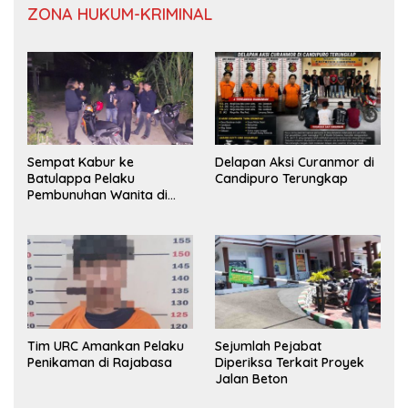
ZONA HUKUM-KRIMINAL
Sempat Kabur ke
Delapan Aksi Curanmor di
Batulappa Pelaku
Candipuro Terungkap
Pembunuhan Wanita di
Kamar Kost Pinrang
Ditangkap Polisi
Tim URC Amankan Pelaku
Sejumlah Pejabat
Penikaman di Rajabasa
Diperiksa Terkait Proyek
Jalan Beton