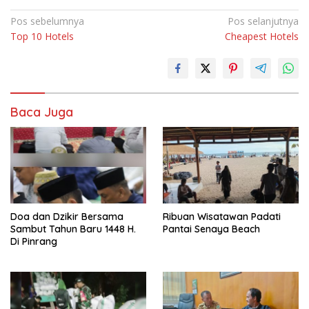
Navigasi
Pos sebelumnya
Pos selanjutnya
Top 10 Hotels
Cheapest Hotels
pos
Baca Juga
Doa dan Dzikir Bersama
Ribuan Wisatawan Padati
Sambut Tahun Baru 1448 H.
Pantai Senaya Beach
Di Pinrang