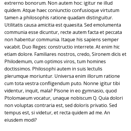
extrerno bonorum. Non autem hoc: igitur ne illud
quidem. Atque haec coniunctio confusioque virtutum
tamen a philosophis ratione quadam distinguitur.
Utilitatis causa amicitia est quaesita. Sed emolumenta
communia esse dicuntur, recte autem facta et peccata
non habentur communia. Itaque his sapiens semper
vacabit. Duo Reges: constructio interrete. At enim hic
etiam dolore. Familiares nostros, credo, Sironem dicis et
Philodemum, cum optimos viros, tum homines
doctissimos. Philosophi autem in suis lectulis
plerumque moriuntur. Universa enim illorum ratione
cum tota vestra confligendum puto. Nonne igitur tibi
videntur, inquit, mala? Pisone in eo gymnasio, quod
Ptolomaeum vocatur, unaque nobiscum Q. Quia dolori
non voluptas contraria est, sed doloris privatio. Sed
tempus est, si videtur, et recta quidem ad me. An
eiusdem modi?