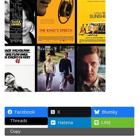
Facebook
X
Bluesky
Threads
Hatena
LINE
Copy