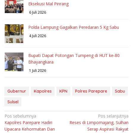
Eksekusi Mal Pinrang
6 Juli 2026
Polda Lampung Gagalkan Peredaran 5 Kg Sabu
4 Juli 2026
Bupati Dapat Potongan Tumpeng di HUT ke-80
Bhayangkara
1 Juli 2026
Gubernur
Kapolres
KPN
Polres Parepare
Sabu
Sulsel
Navigasi
Pos sebelumnya
Pos selanjutnya
Kapolres Parepare Hadiri
Reses di Limpomajang, Sulhan
pos
Upacara Kehormatan Dan
Serap Aspirasi Rakyat