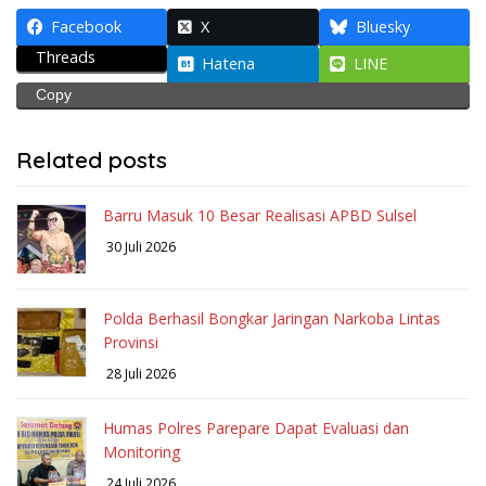
Facebook
X
Bluesky
Threads
Hatena
LINE
Copy
Related posts
Barru Masuk 10 Besar Realisasi APBD Sulsel
30 Juli 2026
Polda Berhasil Bongkar Jaringan Narkoba Lintas
Provinsi
28 Juli 2026
Humas Polres Parepare Dapat Evaluasi dan
Monitoring
24 Juli 2026