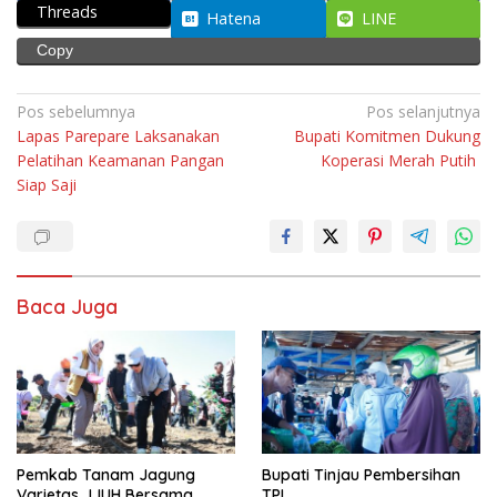
Threads
Hatena
LINE
Copy
Navigasi
Pos sebelumnya
Pos selanjutnya
Lapas Parepare Laksanakan
Bupati Komitmen Dukung
pos
Pelatihan Keamanan Pangan
Koperasi Merah Putih
Siap Saji
Baca Juga
Pemkab Tanam Jagung
Bupati Tinjau Pembersihan
Varietas JJUH Bersama
TPI