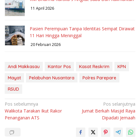
11 April 2026
Pasien Perempuan Tanpa Identitas Sempat Dirawat
11 Hari Hingga Meninggal
20 Februari 2026
Andi Makkasau
Kantor Pos
Kasat Reskrim
KPN
Mayat
Pelabuhan Nusantara
Polres Parepare
RSUD
Navigasi
Pos sebelumnya
Pos selanjutnya
Walikota Tarakan Ikut Rakor
Jumat Berkah Masjid Raya
pos
Penanganan ATS
Dipadati Jemaah