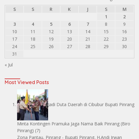
S
S
R
K
J
S
M
1
2
3
4
5
6
7
8
9
10
11
12
13
14
15
16
17
18
19
20
21
22
23
24
25
26
27
28
29
30
31
« Jul
Most Viewed Posts
Jadi Duta Daerah di Cibubur Bupati Pinrang
Minta Kontingen Pramuka Jaga Nama Baik Pinrang
(Biro
Pinrang)
(7)
Zona Pantau, Pinrang - Bupati Pinrang, H.Andi Irwan