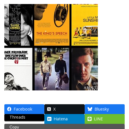
Facebook
X
Bluesky
Threads
Hatena
LINE
Copy