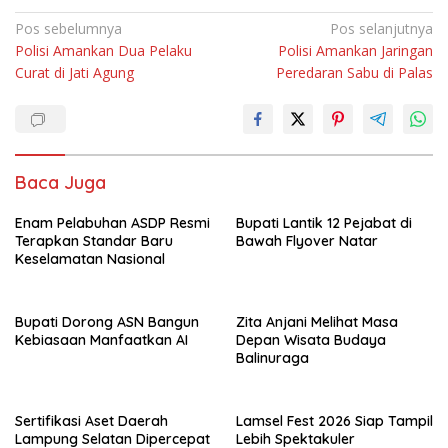
Navigasi
Pos sebelumnya
Pos selanjutnya
Polisi Amankan Dua Pelaku
Polisi Amankan Jaringan
pos
Curat di Jati Agung
Peredaran Sabu di Palas
Baca Juga
Enam Pelabuhan ASDP Resmi
Bupati Lantik 12 Pejabat di
Terapkan Standar Baru
Bawah Flyover Natar
Keselamatan Nasional
Bupati Dorong ASN Bangun
Zita Anjani Melihat Masa
Kebiasaan Manfaatkan AI
Depan Wisata Budaya
Balinuraga
Sertifikasi Aset Daerah
Lamsel Fest 2026 Siap Tampil
Lampung Selatan Dipercepat
Lebih Spektakuler