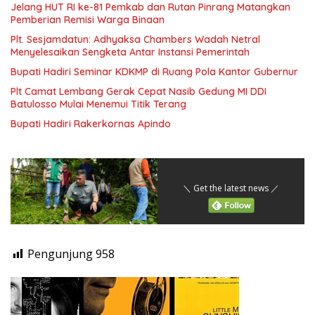
Jelang HUT RI ke-81 Pemkab dan Rutan Pinrang Matangkan
Pemberian Remisi Warga Binaan
Plt. Sesjamdatun: Adhyaksa Chambers Wadah Netral
Menyelesaikan Sengketa Antar Instansi Pemerintah
Bupati Hadiri Seminar KDKMP di Ruang Pola Kantor Gubernur
Plt Camat Lembang Gerak Cepat Nasib Gedung MI DDI
Batulosso Mulai Menemui Titik Terang
Bupati Hadiri Rakerkornas Apindo
＼ Get the latest news ／
Pengunjung
958