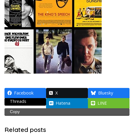
Facebook
X
Bluesky
Threads
Hatena
LINE
Copy
Related posts