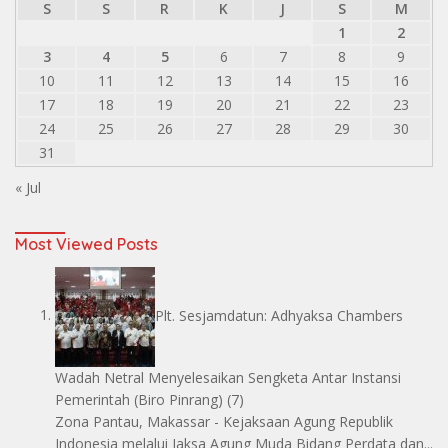
S
S
R
K
J
S
M
1
2
3
4
5
6
7
8
9
10
11
12
13
14
15
16
17
18
19
20
21
22
23
24
25
26
27
28
29
30
31
« Jul
Most Viewed Posts
Plt. Sesjamdatun: Adhyaksa Chambers
Wadah Netral Menyelesaikan Sengketa Antar Instansi
Pemerintah
(Biro Pinrang)
(7)
Zona Pantau, Makassar - Kejaksaan Agung Republik
Indonesia melalui Jaksa Agung Muda Bidang Perdata dan...