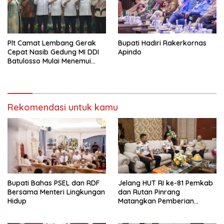
Plt Camat Lembang Gerak
Bupati Hadiri Rakerkornas
Cepat Nasib Gedung MI DDI
Apindo
Batulosso Mulai Menemui
Titik Terang
Rekomendasi untuk kamu
Bupati Bahas PSEL dan RDF
Jelang HUT RI ke-81 Pemkab
Bersama Menteri Lingkungan
dan Rutan Pinrang
Hidup
Matangkan Pemberian
Remisi Warga Binaan