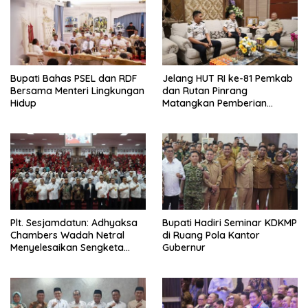
Bupati Bahas PSEL dan RDF
Jelang HUT RI ke-81 Pemkab
Bersama Menteri Lingkungan
dan Rutan Pinrang
Hidup
Matangkan Pemberian
Remisi Warga Binaan
Plt. Sesjamdatun: Adhyaksa
Bupati Hadiri Seminar KDKMP
Chambers Wadah Netral
di Ruang Pola Kantor
Menyelesaikan Sengketa
Gubernur
Antar Instansi Pemerintah