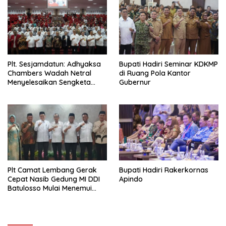
Plt. Sesjamdatun: Adhyaksa
Bupati Hadiri Seminar KDKMP
Chambers Wadah Netral
di Ruang Pola Kantor
Menyelesaikan Sengketa
Gubernur
Antar Instansi Pemerintah
Plt Camat Lembang Gerak
Bupati Hadiri Rakerkornas
Cepat Nasib Gedung MI DDI
Apindo
Batulosso Mulai Menemui
Titik Terang