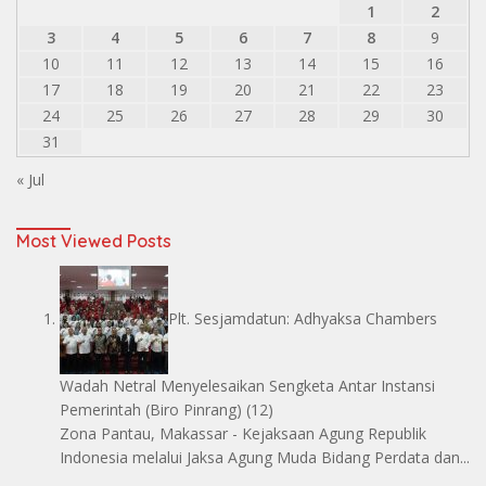
1
2
3
4
5
6
7
8
9
10
11
12
13
14
15
16
17
18
19
20
21
22
23
24
25
26
27
28
29
30
31
« Jul
Most Viewed Posts
Plt. Sesjamdatun: Adhyaksa Chambers
Wadah Netral Menyelesaikan Sengketa Antar Instansi
Pemerintah
(Biro Pinrang)
(12)
Zona Pantau, Makassar - Kejaksaan Agung Republik
Indonesia melalui Jaksa Agung Muda Bidang Perdata dan...