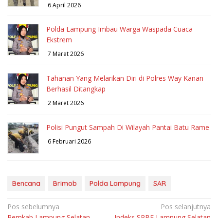
6 April 2026
Polda Lampung Imbau Warga Waspada Cuaca
Ekstrem
7 Maret 2026
Tahanan Yang Melarikan Diri di Polres Way Kanan
Berhasil Ditangkap
2 Maret 2026
Polisi Pungut Sampah Di Wilayah Pantai Batu Rame
6 Februari 2026
Bencana
Brimob
Polda Lampung
SAR
Navigasi
Pos sebelumnya
Pos selanjutnya
Pemkab Lampung Selatan
Indeks SPBE Lampung Selatan