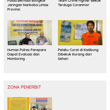
Polda Berhasil Bongkar
Team Crime Fighter Bekuk
Jaringan Narkoba Lintas
Terduga Curanmor
Provinsi
Humas Polres Parepare
Pelaku Curat di Katibung
Dapat Evaluasi dan
Dibekuk Kurang dari
Monitoring
Sehari
ZONA PENERBIT