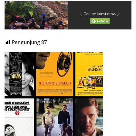
＼ Get the latest news ／
Pengunjung
87