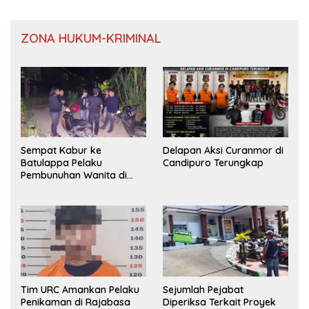
ZONA HUKUM-KRIMINAL
Sempat Kabur ke
Delapan Aksi Curanmor di
Batulappa Pelaku
Candipuro Terungkap
Pembunuhan Wanita di
Kamar Kost Pinrang
Ditangkap Polisi
Tim URC Amankan Pelaku
Sejumlah Pejabat
Penikaman di Rajabasa
Diperiksa Terkait Proyek