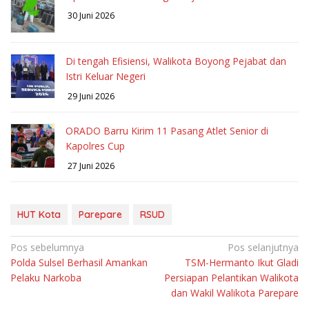
30 Juni 2026
Di tengah Efisiensi, Walikota Boyong Pejabat dan
Istri Keluar Negeri
29 Juni 2026
ORADO Barru Kirim 11 Pasang Atlet Senior di
Kapolres Cup
27 Juni 2026
HUT Kota
Parepare
RSUD
Navigasi
Pos sebelumnya
Pos selanjutnya
Polda Sulsel Berhasil Amankan
TSM-Hermanto Ikut Gladi
pos
Pelaku Narkoba
Persiapan Pelantikan Walikota
dan Wakil Walikota Parepare