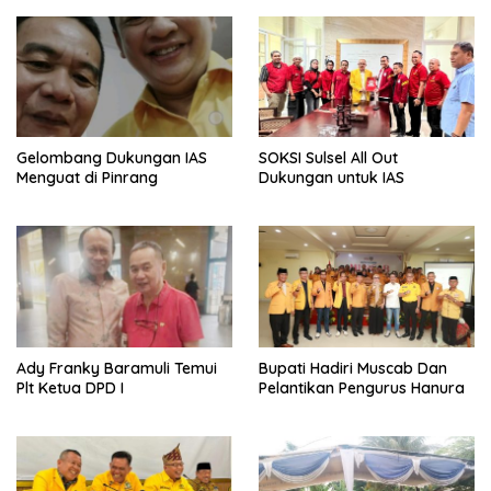
Gelombang Dukungan IAS
SOKSI Sulsel All Out
Menguat di Pinrang
Dukungan untuk IAS
Ady Franky Baramuli Temui
Bupati Hadiri Muscab Dan
Plt Ketua DPD I
Pelantikan Pengurus Hanura