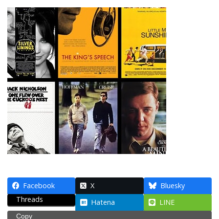
Facebook
X
Bluesky
Threads
Hatena
LINE
Copy