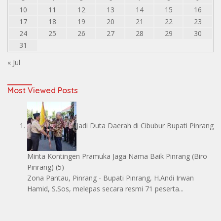
10
11
12
13
14
15
16
17
18
19
20
21
22
23
24
25
26
27
28
29
30
31
« Jul
Most Viewed Posts
Jadi Duta Daerah di Cibubur Bupati Pinrang
Minta Kontingen Pramuka Jaga Nama Baik Pinrang
(Biro
Pinrang)
(5)
Zona Pantau, Pinrang - Bupati Pinrang, H.Andi Irwan
Hamid, S.Sos, melepas secara resmi 71 peserta...