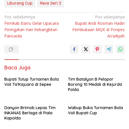
Libureng Cup
Rece Seri 3
Navigasi
Pos sebelumnya
Pos selanjutnya
Pemkab Barru Gelar Upacara
Bupati Andi Rosman Hadiri
pos
Peringatan Hari Kebangkitan
Pembukaan MQK di Ponpes
Pancasila
As’adiyah
Baca Juga
Bupati Tutup Turnamen Bola
Tim Batalyon B Pelopor
Voli Ta’Kajuara di Sepee
Borong 10 Medali di Kejurda
Polda
Danyon Brimob Lepas Tim
Wabup Buka Turnamen Bola
INKANAS Berlaga di Piala
Voli Bupati Cup
Kapolda