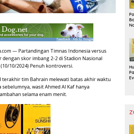
Po
Bo
Na
Pr
u.com — Partandingan Timnas Indonesia versus
r dengan skor imbang 2-2 di Stadion Nasional
 (10/10/2024) Penuh kontroversi.
Hu
Pa
Ev
 terakhir tim Bahrain melewati batas akhir waktu
Mo
 sebelumnya, wasit Ahmed Al Kaf hanya
ambahan selama enam menit.
Z