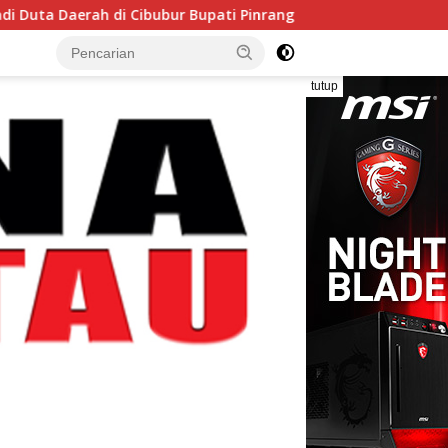
i Cibubur Bupati Pinrang Minta Kontingen Pramuka Jaga Nama 
tutup