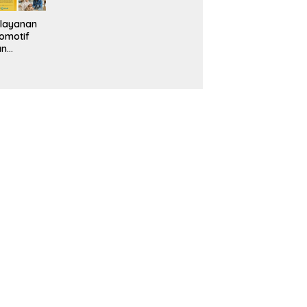
layanan
omotif
an
eventif
da IMS
alam
ebidanan