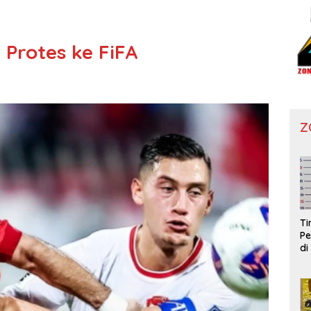
 Protes ke FiFA
Z
T
Pe
di