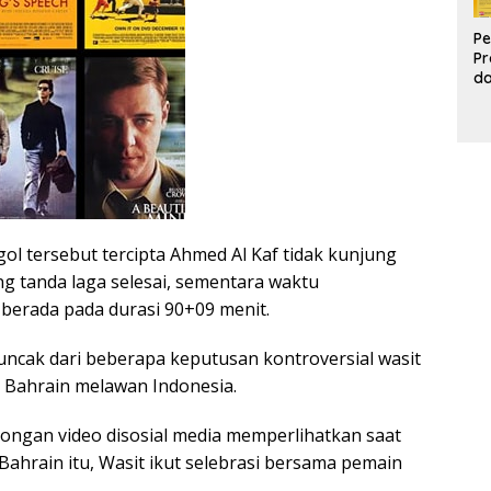
Pe
Pr
d
Pr
Pa
d
K
gol tersebut tercipta Ahmed Al Kaf tidak kunjung
ng tanda laga selesai, sementara waktu
berada pada durasi 90+09 menit.
uncak dari beberapa keputusan kontroversial wasit
a Bahrain melawan Indonesia.
ongan video disosial media memperlihatkan saat
m Bahrain itu, Wasit ikut selebrasi bersama pemain