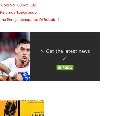
ola Voli Bupati Cup
di Kejurnas Taekwondo
amu Persijo Jeneponto Di Babak 16
＼ Get the latest news
／