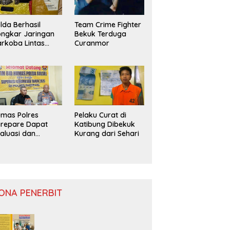
lda Berhasil
Team Crime Fighter
ngkar Jaringan
Bekuk Terduga
rkoba Lintas
Curanmor
ovinsi
mas Polres
Pelaku Curat di
repare Dapat
Katibung Dibekuk
aluasi dan
Kurang dari Sehari
nitoring
ONA PENERBIT