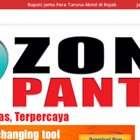
ti Jamu Para Taruna Akmil di Rujab
Jadi Duta Daerah d