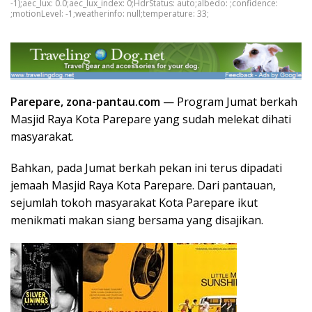
-1);aec_lux: 0.0;aec_lux_index: 0;HdrStatus: auto;albedo: ;confidence:
;motionLevel: -1;weatherinfo: null;temperature: 33;
Parepare, zona-pantau.com
— Program Jumat berkah
Masjid Raya Kota Parepare yang sudah melekat dihati
masyarakat.
Bahkan, pada Jumat berkah pekan ini terus dipadati
jemaah Masjid Raya Kota Parepare. Dari pantauan,
sejumlah tokoh masyarakat Kota Parepare ikut
menikmati makan siang bersama yang disajikan.