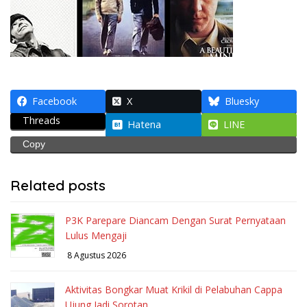
Facebook
X
Bluesky
Threads
Hatena
LINE
Copy
Related posts
P3K Parepare Diancam Dengan Surat Pernyataan
Lulus Mengaji
8 Agustus 2026
Aktivitas Bongkar Muat Krikil di Pelabuhan Cappa
Ujung Jadi Sorotan