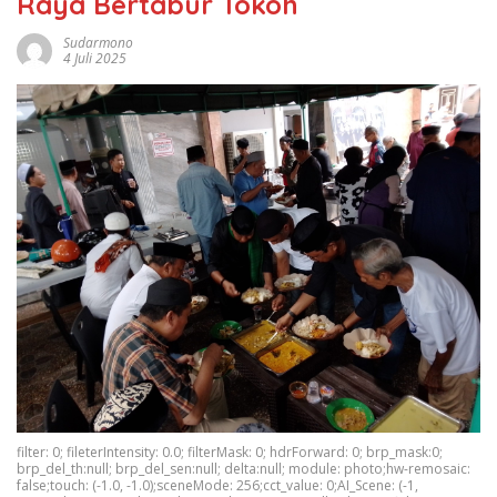
Raya Bertabur Tokoh
Sudarmono
4 Juli 2025
filter: 0; fileterIntensity: 0.0; filterMask: 0; hdrForward: 0; brp_mask:0;
brp_del_th:null; brp_del_sen:null; delta:null; module: photo;hw-remosaic:
false;touch: (-1.0, -1.0);sceneMode: 256;cct_value: 0;AI_Scene: (-1,