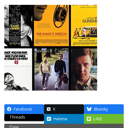
Facebook
X
Bluesky
Threads
Hatena
LINE
Copy