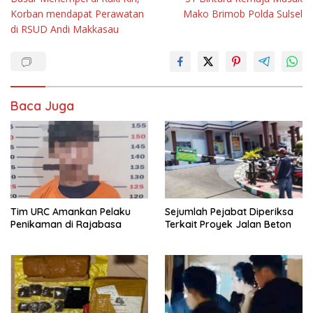
pos
Korban mendapat Perawatan
Mako Brimob Polda Sulsel
di RSUD Andi Makkasau
Baca Juga
Tim URC Amankan Pelaku
Sejumlah Pejabat Diperiksa
Penikaman di Rajabasa
Terkait Proyek Jalan Beton