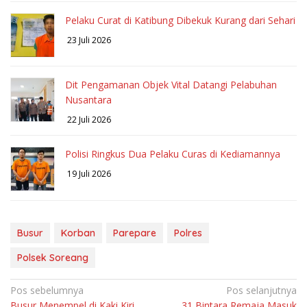
Pelaku Curat di Katibung Dibekuk Kurang dari Sehari
23 Juli 2026
Dit Pengamanan Objek Vital Datangi Pelabuhan
Nusantara
22 Juli 2026
Polisi Ringkus Dua Pelaku Curas di Kediamannya
19 Juli 2026
Busur
Korban
Parepare
Polres
Polsek Soreang
Navigasi
Pos sebelumnya
Pos selanjutnya
Busur Menempel di Kaki Kiri,
31 Bintara Remaja Masuk