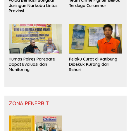
Polda Berhasil Bongkar
Team Crime Fighter Bekuk
Jaringan Narkoba Lintas
Terduga Curanmor
Provinsi
Humas Polres Parepare
Pelaku Curat di Katibung
Dapat Evaluasi dan
Dibekuk Kurang dari
Monitoring
Sehari
ZONA PENERBIT