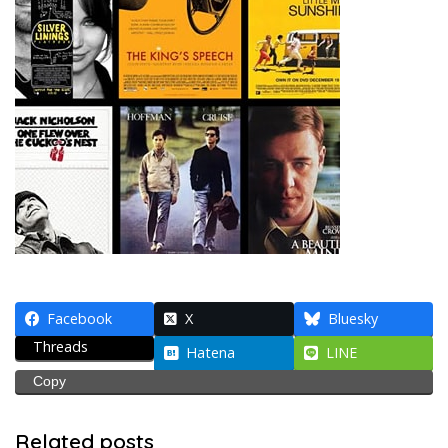
Facebook
X
Bluesky
Threads
Hatena
LINE
Copy
Related posts