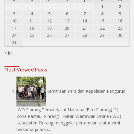
1
2
3
4
5
6
7
8
9
10
11
12
13
14
15
16
17
18
19
20
21
22
23
24
25
26
27
28
29
30
31
« Jul
Most Viewed Posts
Kemitraan Pers dan Kepolisian Pengurus
IWO Pinrang Temui Kasat Narkoba
(Biro Pinrang)
(1)
Zona Pantau, Pinrang - Ikatan Wartawan Online (IWO)
Kabupaten Pinrang menggelar pertemuan silaturahmi
bersama jajaran...