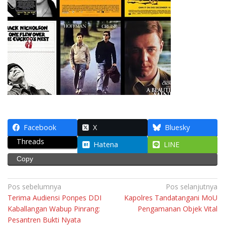
Facebook
X
Bluesky
Threads
Hatena
LINE
Copy
Navigasi
Pos sebelumnya
Pos selanjutnya
Terima Audiensi Ponpes DDI
Kapolres Tandatangani MoU
pos
Kaballangan Wabup Pinrang:
Pengamanan Objek Vital
Pesantren Bukti Nyata