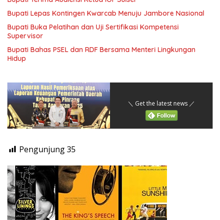
Bupati Lepas Kontingen Kwarcab Menuju Jambore Nasional
Bupati Buka Pelatihan dan Uji Sertifikasi Kompetensi
Supervisor
Bupati Bahas PSEL dan RDF Bersama Menteri Lingkungan
Hidup
＼ Get the latest news ／
Pengunjung
35