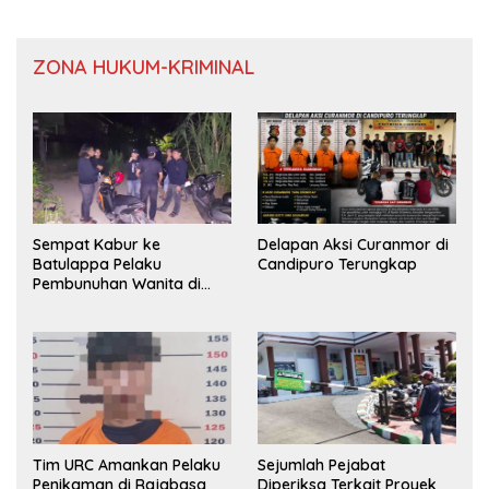
ZONA HUKUM-KRIMINAL
Sempat Kabur ke
Delapan Aksi Curanmor di
Batulappa Pelaku
Candipuro Terungkap
Pembunuhan Wanita di
Kamar Kost Pinrang
Ditangkap Polisi
Tim URC Amankan Pelaku
Sejumlah Pejabat
Penikaman di Rajabasa
Diperiksa Terkait Proyek