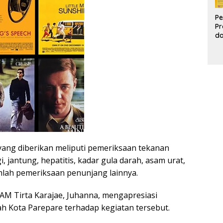
Pe
Pr
d
Pr
Pa
d
K
ang diberikan meliputi pemeriksaan tekanan
i, jantung, hepatitis, kadar gula darah, asam urat,
umlah pemeriksaan penunjang lainnya.
M Tirta Karajae, Juhanna, mengapresiasi
 Kota Parepare terhadap kegiatan tersebut.