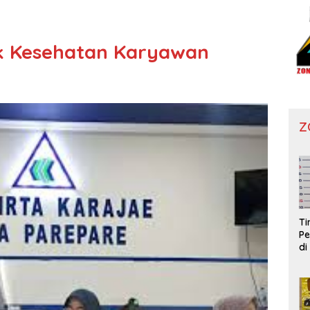
ek Kesehatan Karyawan
Z
T
Pe
di