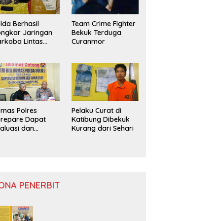
lda Berhasil
Team Crime Fighter
ngkar Jaringan
Bekuk Terduga
rkoba Lintas
Curanmor
ovinsi
mas Polres
Pelaku Curat di
repare Dapat
Katibung Dibekuk
aluasi dan
Kurang dari Sehari
nitoring
ONA PENERBIT