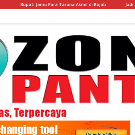
ti Jamu Para Taruna Akmil di Rujab
Jadi Duta Daerah 