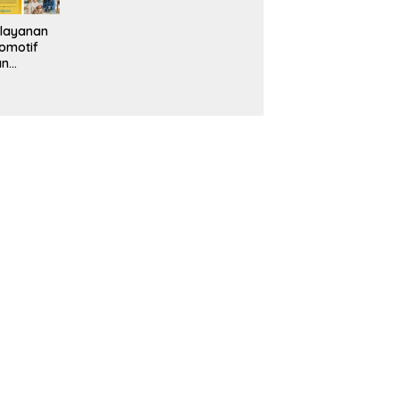
layanan
omotif
an
eventif
da IMS
alam
ebidanan