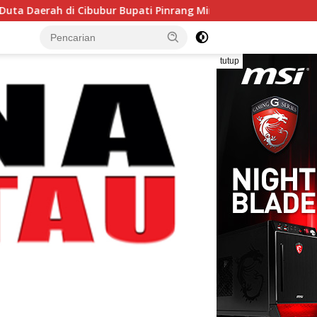
di Cibubur Bupati Pinrang Minta Kontingen Pramuka Jaga Nama
tutup