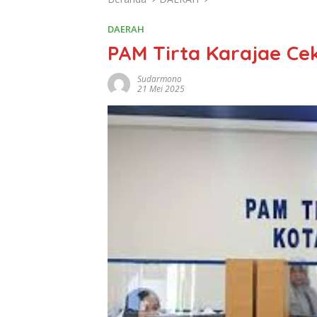
DAERAH
PAM Tirta Karajae C
Sudarmono
21 Mei 2025