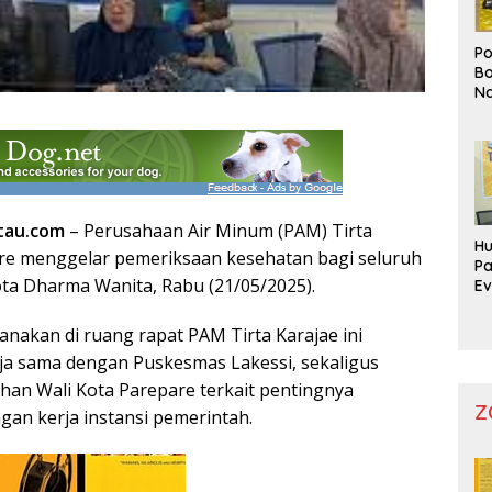
Po
Bo
Na
Pr
tau.com
– Perusahaan Air Minum (PAM) Tirta
Hu
re menggelar pemeriksaan kesehatan bagi seluruh
Pa
a Dharma Wanita, Rabu (21/05/2025).
Ev
Mo
anakan di ruang rapat PAM Tirta Karajae ini
ja sama dengan Puskesmas Lakessi, sekaligus
rahan Wali Kota Parepare terkait pentingnya
Z
gan kerja instansi pemerintah.