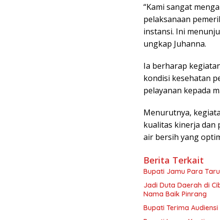
“Kami sangat mengap
pelaksanaan pemerik
instansi. Ini menun
ungkap Juhanna.
Ia berharap kegiata
kondisi kesehatan p
pelayanan kepada m
Menurutnya, kegiata
kualitas kinerja da
air bersih yang opti
Berita Terkait
Bupati Jamu Para Taru
Jadi Duta Daerah di C
Nama Baik Pinrang
Bupati Terima Audiensi 