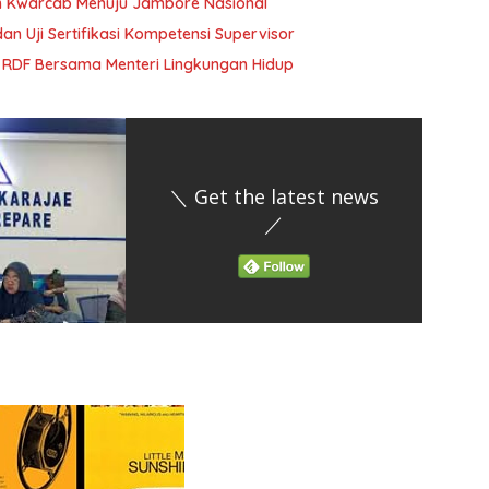
n Kwarcab Menuju Jambore Nasional
an Uji Sertifikasi Kompetensi Supervisor
 RDF Bersama Menteri Lingkungan Hidup
＼ Get the latest news
／