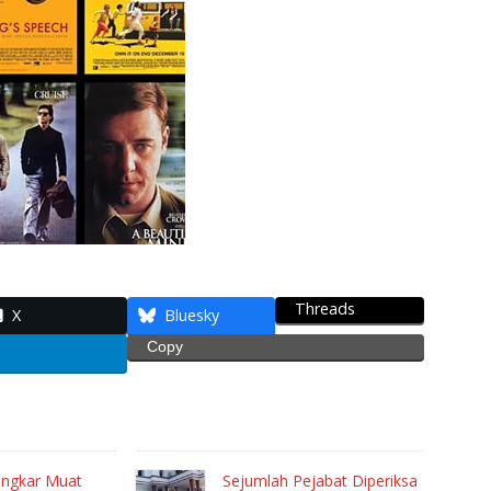
Threads
X
Bluesky
Copy
ongkar Muat
Sejumlah Pejabat Diperiksa