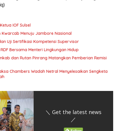
q)
Ketua IOF Sulsel
n Kwarcab Menuju Jambore Nasional
an Uji Sertifikasi Kompetensi Supervisor
 RDF Bersama Menteri Lingkungan Hidup
emkab dan Rutan Pinrang Matangkan Pemberian Remisi
yaksa Chambers Wadah Netral Menyelesaikan Sengketa
tah
＼ Get the latest news
／