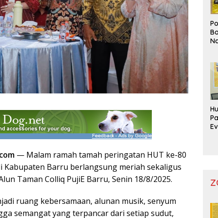
Po
Bo
Na
Pr
Hu
Pa
Ev
Mo
.com
— Malam ramah tamah peringatan HUT ke-80
di Kabupaten Barru berlangsung meriah sekaligus
Alun Taman Colliq PujiE Barru, Senin 18/8/2025.
Z
njadi ruang kebersamaan, alunan musik, senyum
ga semangat yang terpancar dari setiap sudut,