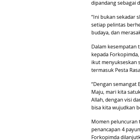
dipandang sebagai d
“Ini bukan sekadar s
setiap pelintas berh
budaya, dan merasa
Dalam kesempatan te
kepada Forkopimda, 
ikut menyukseskan s
termasuk Pesta Rasa
“Dengan semangat Be
Maju, mari kita sat
Allah, dengan visi d
bisa kita wujudkan 
Momen peluncuran ta
penancapan 4 payung
Forkopimda dilanjut