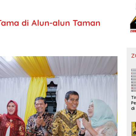
ama di Alun-alun Taman
Z
T
Pe
di