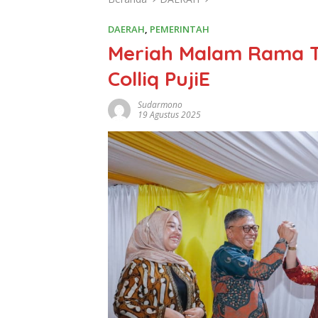
DAERAH
,
PEMERINTAH
Meriah Malam Rama T
Colliq PujiE
Sudarmono
19 Agustus 2025