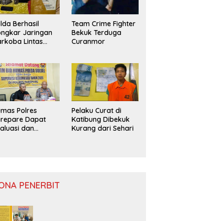
lda Berhasil
Team Crime Fighter
ngkar Jaringan
Bekuk Terduga
rkoba Lintas
Curanmor
ovinsi
mas Polres
Pelaku Curat di
repare Dapat
Katibung Dibekuk
aluasi dan
Kurang dari Sehari
nitoring
ONA PENERBIT