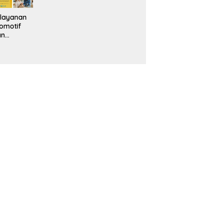
layanan
omotif
an
eventif
da IMS
alam
ebidanan