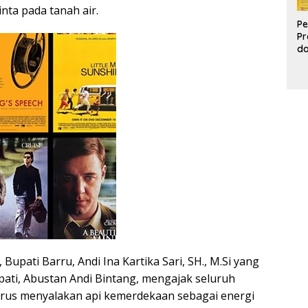
inta pada tanah air.
Pe
Pr
d
Pr
Pa
d
K
upati Barru, Andi Ina Kartika Sari, SH., M.Si yang
pati, Abustan Andi Bintang, mengajak seluruh
erus menyalakan api kemerdekaan sebagai energi