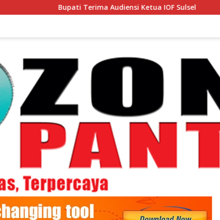
Bupati Terima Audiensi Ketua IOF Sulsel
Bupati Lepas K