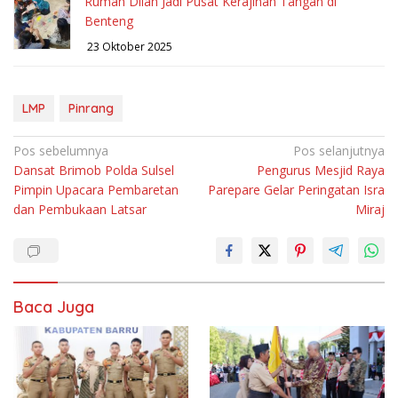
Rumah Dilan Jadi Pusat Kerajinan Tangan di
Benteng
23 Oktober 2025
LMP
Pinrang
Navigasi
Pos sebelumnya
Pos selanjutnya
Dansat Brimob Polda Sulsel
Pengurus Mesjid Raya
pos
Pimpin Upacara Pembaretan
Parepare Gelar Peringatan Isra
dan Pembukaan Latsar
Miraj
Baca Juga