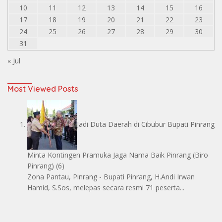
10
11
12
13
14
15
16
17
18
19
20
21
22
23
24
25
26
27
28
29
30
31
« Jul
Most Viewed Posts
Jadi Duta Daerah di Cibubur Bupati Pinrang
Minta Kontingen Pramuka Jaga Nama Baik Pinrang
(Biro
Pinrang)
(6)
Zona Pantau, Pinrang - Bupati Pinrang, H.Andi Irwan
Hamid, S.Sos, melepas secara resmi 71 peserta...