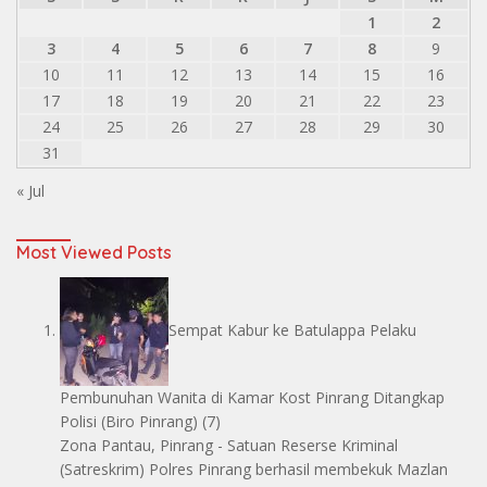
1
2
3
4
5
6
7
8
9
10
11
12
13
14
15
16
17
18
19
20
21
22
23
24
25
26
27
28
29
30
31
« Jul
Most Viewed Posts
Sempat Kabur ke Batulappa Pelaku
Pembunuhan Wanita di Kamar Kost Pinrang Ditangkap
Polisi
(Biro Pinrang)
(7)
Zona Pantau, Pinrang - Satuan Reserse Kriminal
(Satreskrim) Polres Pinrang berhasil membekuk Mazlan