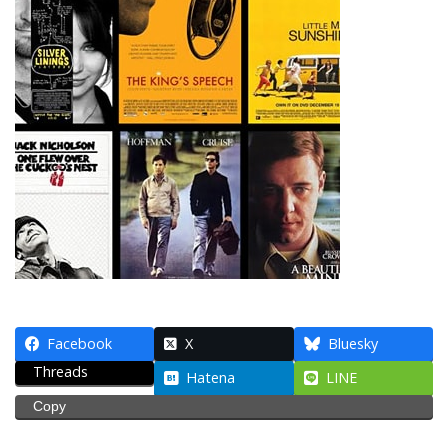
Facebook
X
Bluesky
Threads
Hatena
LINE
Copy