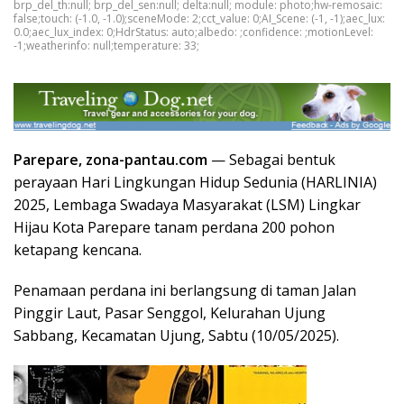
brp_del_th:null; brp_del_sen:null; delta:null; module: photo;hw-remosaic:
false;touch: (-1.0, -1.0);sceneMode: 2;cct_value: 0;AI_Scene: (-1, -1);aec_lux:
0.0;aec_lux_index: 0;HdrStatus: auto;albedo: ;confidence: ;motionLevel:
-1;weatherinfo: null;temperature: 33;
Parepare, zona-pantau.com
— Sebagai bentuk
perayaan Hari Lingkungan Hidup Sedunia (HARLINIA)
2025, Lembaga Swadaya Masyarakat (LSM) Lingkar
Hijau Kota Parepare tanam perdana 200 pohon
ketapang kencana.
Penamaan perdana ini berlangsung di taman Jalan
Pinggir Laut, Pasar Senggol, Kelurahan Ujung
Sabbang, Kecamatan Ujung, Sabtu (10/05/2025).