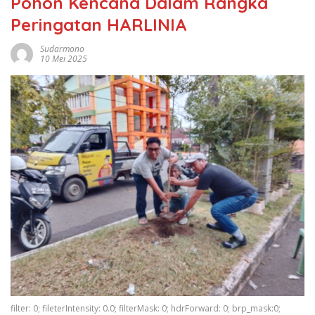
Pohon Kencana Dalam Rangka
Peringatan HARLINIA
Sudarmono
10 Mei 2025
filter: 0; fileterIntensity: 0.0; filterMask: 0; hdrForward: 0; brp_mask:0;