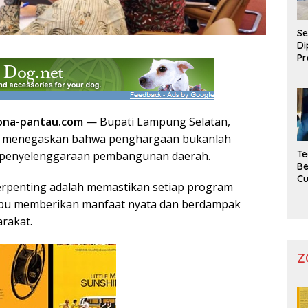
Se
Di
Pr
ona-pantau.com
— Bupati Lampung Selatan,
a, menegaskan bahwa penghargaan bukanlah
Te
 penyelenggaraan pembangunan daerah.
Be
C
erpenting adalah memastikan setiap program
 memberikan manfaat nyata dan berdampak
rakat.
Z