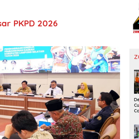
ar PKPD 2026
Z
De
Cu
Ca
T