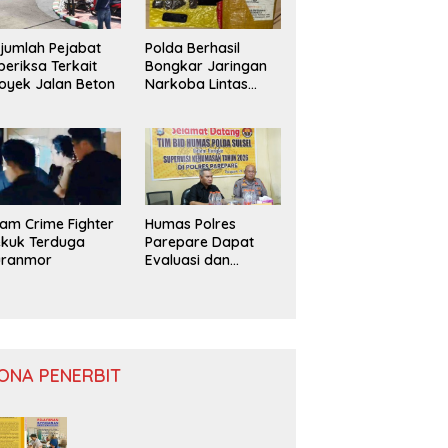
jumlah Pejabat
Polda Berhasil
periksa Terkait
Bongkar Jaringan
oyek Jalan Beton
Narkoba Lintas
Provinsi
am Crime Fighter
Humas Polres
kuk Terduga
Parepare Dapat
uranmor
Evaluasi dan
Monitoring
ONA PENERBIT