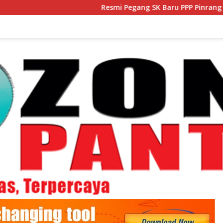
Resmi Pegang SK Baru PPP Pinrang Bidik Lonjakan 