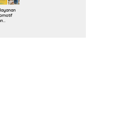
layanan
omotif
an
eventif
da IMS
alam
ebidanan