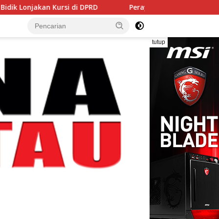
Kursi di DPRD
Perayaan HUT RI ke-81 Resmi Dibuka Bup
tutup