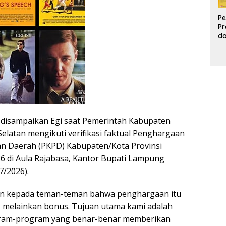
Pe
Pr
d
Pr
Pa
d
K
 disampaikan Egi saat Pemerintah Kabupaten
latan mengikuti verifikasi faktual Penghargaan
n Daerah (PKPD) Kabupaten/Kota Provinsi
 di Aula Rajabasa, Kantor Bupati Lampung
7/2026).
san kepada teman-teman bahwa penghargaan itu
 melainkan bonus. Tujuan utama kami adalah
ram-program yang benar-benar memberikan