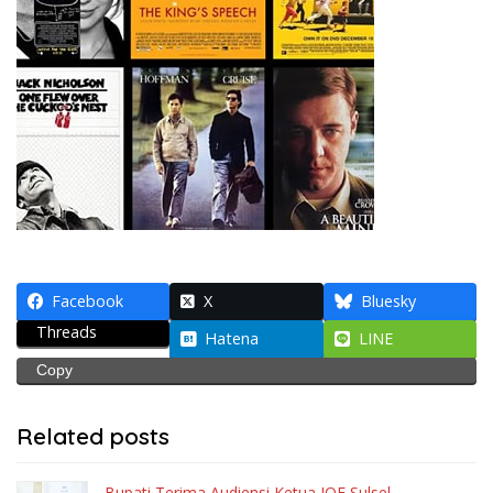
Facebook
X
Bluesky
Threads
Hatena
LINE
Copy
Related posts
Bupati Terima Audiensi Ketua IOF Sulsel