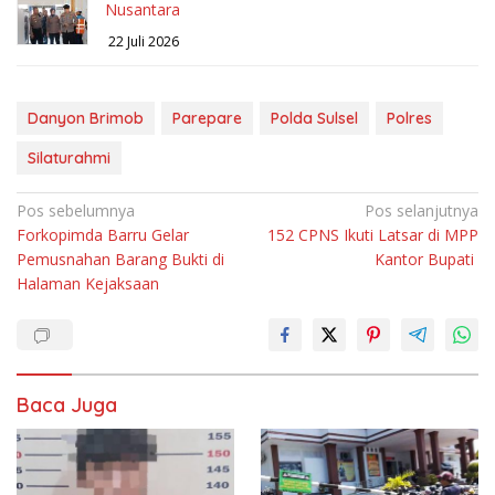
Nusantara
22 Juli 2026
Danyon Brimob
Parepare
Polda Sulsel
Polres
Silaturahmi
Navigasi
Pos sebelumnya
Pos selanjutnya
Forkopimda Barru Gelar
152 CPNS Ikuti Latsar di MPP
pos
Pemusnahan Barang Bukti di
Kantor Bupati
Halaman Kejaksaan
Baca Juga