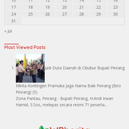
10
11
12
13
14
15
16
17
18
19
20
21
22
23
24
25
26
27
28
29
30
31
« Jul
Most Viewed Posts
Jadi Duta Daerah di Cibubur Bupati Pinrang
Minta Kontingen Pramuka Jaga Nama Baik Pinrang
(Biro
Pinrang)
(5)
Zona Pantau, Pinrang - Bupati Pinrang, H.Andi Irwan
Hamid, S.Sos, melepas secara resmi 71 peserta...