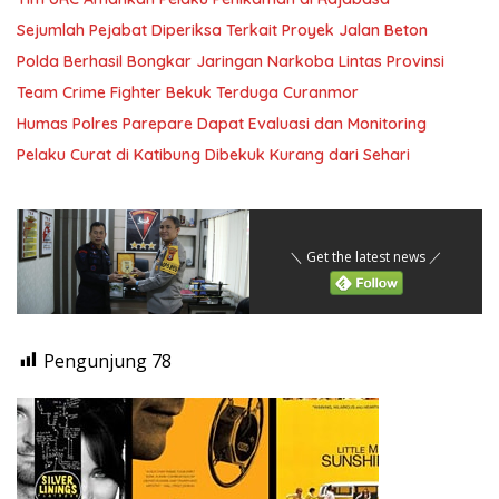
Sejumlah Pejabat Diperiksa Terkait Proyek Jalan Beton
Polda Berhasil Bongkar Jaringan Narkoba Lintas Provinsi
Team Crime Fighter Bekuk Terduga Curanmor
Humas Polres Parepare Dapat Evaluasi dan Monitoring
Pelaku Curat di Katibung Dibekuk Kurang dari Sehari
＼ Get the latest news ／
Pengunjung
78