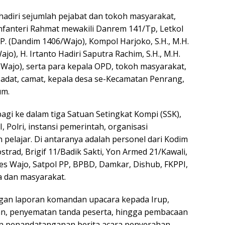
adiri sejumlah pejabat dan tokoh masyarakat,
Infanteri Rahmat mewakili Danrem 141/Tp, Letkol
.P. (Dandim 1406/Wajo), Kompol Harjoko, S.H., M.H.
jo), H. Irtanto Hadiri Saputra Rachim, S.H., M.H.
. Wajo), serta para kepala OPD, tokoh masyarakat,
adat, camat, kepala desa se-Kecamatan Penrang,
um.
agi ke dalam tiga Satuan Setingkat Kompi (SSK),
I, Polri, instansi pemerintah, organisasi
pelajar. Di antaranya adalah personel dari Kodim
ostrad, Brigif 11/Badik Sakti, Yon Armed 21/Kawali,
es Wajo, Satpol PP, BPBD, Damkar, Dishub, FKPPI,
a dan masyarakat.
ngan laporan komandan upacara kepada Irup,
n, penyematan tanda peserta, hingga pembacaan
an penandatanganan berita acara penyerahan