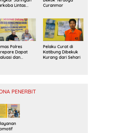
rkoba Lintas
Curanmor
ovinsi
mas Polres
Pelaku Curat di
repare Dapat
Katibung Dibekuk
aluasi dan
Kurang dari Sehari
nitoring
ONA PENERBIT
layanan
omotif