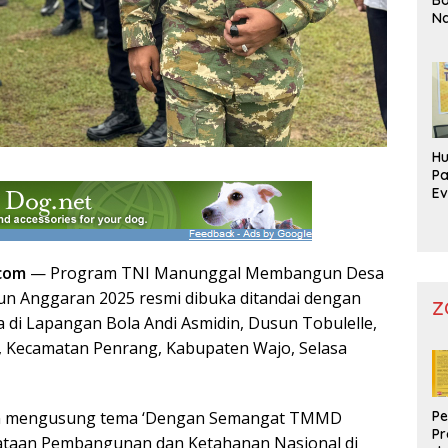
Na
Pr
Hu
Pa
Ev
Mo
com
— Program TNI Manunggal Membangun Desa
n Anggaran 2025 resmi dibuka ditandai dengan
Z
 di Lapangan Bola Andi Asmidin, Dusun Tobulelle,
Kecamatan Penrang, Kabupaten Wajo, Selasa
Pe
n mengusung tema ‘Dengan Semangat TMMD
Pr
taan Pembangunan dan Ketahanan Nasional di