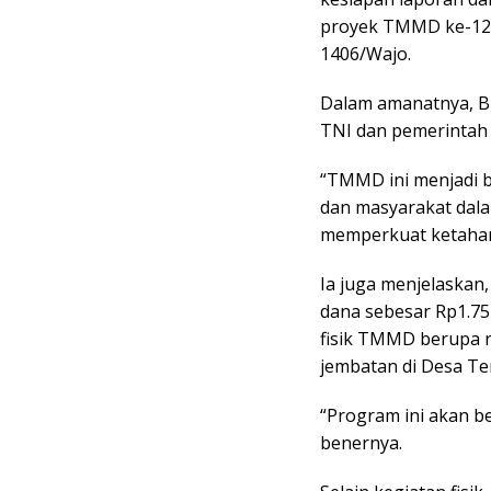
proyek TMMD ke-124
1406/Wajo.
Dalam amanatnya, Bu
TNI dan pemerintah 
“TMMD ini menjadi b
dan masyarakat da
memperkuat ketahana
Ia juga menjelaska
dana sebesar Rp1.75
fisik TMMD berupa re
jembatan di Desa T
“Program ini akan be
benernya.