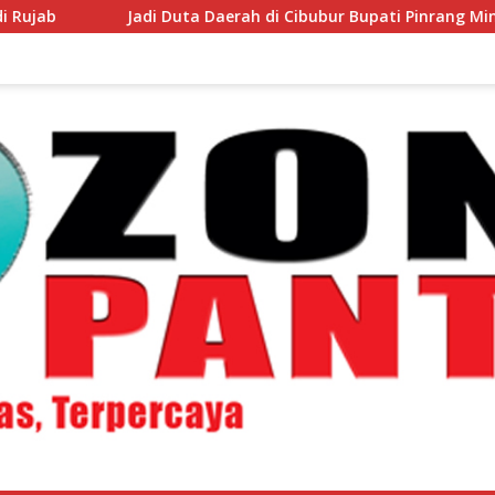
adi Duta Daerah di Cibubur Bupati Pinrang Minta Kontingen P