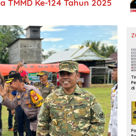
ka TMMD Ke-124 Tahun 2025
Z
T
Pe
di
Po
Bo