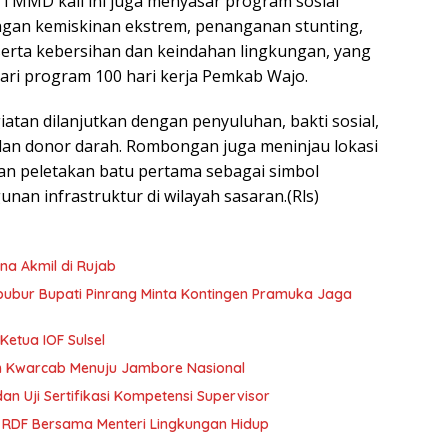
k, TMMD kali ini juga menyasar program sosial
ngan kemiskinan ekstrem, penanganan stunting,
 serta kebersihan dan keindahan lingkungan, yang
ri program 100 hari kerja Pemkab Wajo.
iatan dilanjutkan dengan penyuluhan, bakti sosial,
dan donor darah. Rombongan juga meninjau lokasi
 peletakan batu pertama sebagai simbol
an infrastruktur di wilayah sasaran.(Rls)
na Akmil di Rujab
ibubur Bupati Pinrang Minta Kontingen Pramuka Jaga
Ketua IOF Sulsel
n Kwarcab Menuju Jambore Nasional
an Uji Sertifikasi Kompetensi Supervisor
 RDF Bersama Menteri Lingkungan Hidup