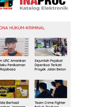
ONA HUKUM-KRIMINAL
im URC Amankan
Sejumlah Pejabat
laku Penikaman
Diperiksa Terkait
 Rajabasa
Proyek Jalan Beton
lda Berhasil
Team Crime Fighter
ngkar Jaringan
Bekuk Terduga