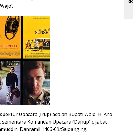
d
Wajo’.
Pr
Pa
d
K
spektur Upacara (Irup) adalah Bupati Wajo, H. Andi
., sementara Komandan Upacara (Danup) dijabat
amuddin, Danramil 1406-09/Sajoanging.