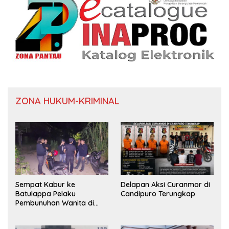
ZONA HUKUM-KRIMINAL
Sempat Kabur ke
Delapan Aksi Curanmor di
Batulappa Pelaku
Candipuro Terungkap
Pembunuhan Wanita di
Kamar Kost Pinrang
Ditangkap Polisi