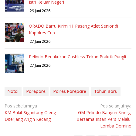
Istri Keluar Negeri
29 Juni 2026
ORADO Barru Kirim 11 Pasang Atlet Senior di
Kapolres Cup
27 Juni 2026
Pelindo Berlakukan Cashless Tekan Praktik Pungli
27 Juni 2026
Natal
Parepare
Polres Parepare
Tahun Baru
Navigasi
Pos sebelumnya
Pos selanjutnya
KM Bukit Siguntang Oleng
GM Pelindo Bangun Sinergi
pos
Diterjang Angin Kecang
Bersama Insan Pers Melalui
Lomba Domino