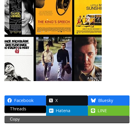
Facebook
X
Bluesky
Threads
Hatena
LINE
Copy