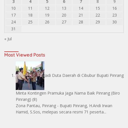
3
4
5
6
7
8
9
10
11
12
13
14
15
16
17
18
19
20
21
22
23
24
25
26
27
28
29
30
31
« Jul
Most Viewed Posts
Jadi Duta Daerah di Cibubur Bupati Pinrang
Minta Kontingen Pramuka Jaga Nama Baik Pinrang
(Biro
Pinrang)
(8)
Zona Pantau, Pinrang - Bupati Pinrang, H.Andi Irwan
Hamid, S.Sos, melepas secara resmi 71 peserta...