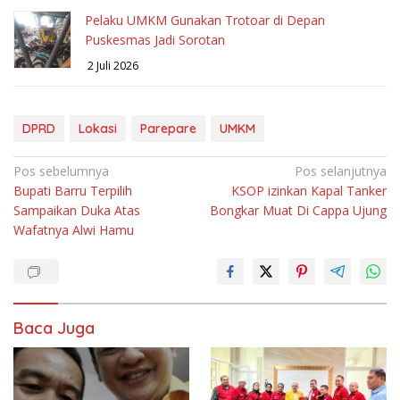
Pelaku UMKM Gunakan Trotoar di Depan
Puskesmas Jadi Sorotan
2 Juli 2026
DPRD
Lokasi
Parepare
UMKM
Navigasi
Pos sebelumnya
Pos selanjutnya
Bupati Barru Terpilih
KSOP izinkan Kapal Tanker
pos
Sampaikan Duka Atas
Bongkar Muat Di Cappa Ujung
Wafatnya Alwi Hamu
Baca Juga