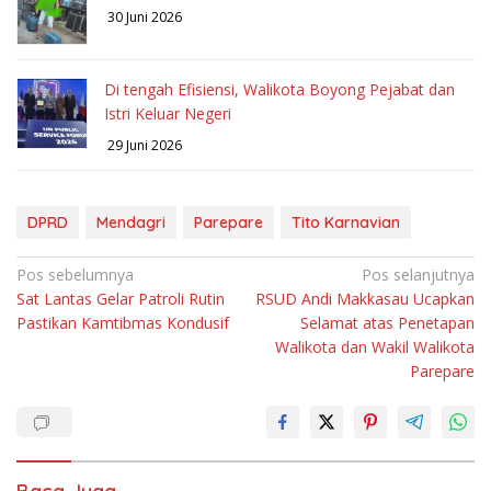
30 Juni 2026
Di tengah Efisiensi, Walikota Boyong Pejabat dan
Istri Keluar Negeri
29 Juni 2026
DPRD
Mendagri
Parepare
Tito Karnavian
Navigasi
Pos sebelumnya
Pos selanjutnya
Sat Lantas Gelar Patroli Rutin
RSUD Andi Makkasau Ucapkan
pos
Pastikan Kamtibmas Kondusif
Selamat atas Penetapan
Walikota dan Wakil Walikota
Parepare