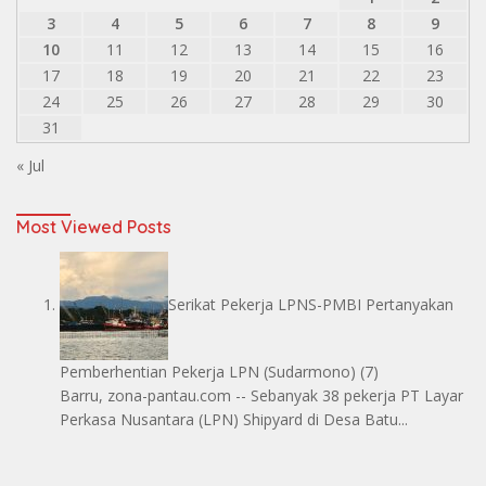
3
4
5
6
7
8
9
10
11
12
13
14
15
16
17
18
19
20
21
22
23
24
25
26
27
28
29
30
31
« Jul
Most Viewed Posts
Serikat Pekerja LPNS-PMBI Pertanyakan
Pemberhentian Pekerja LPN
(Sudarmono)
(7)
Barru, zona-pantau.com -- Sebanyak 38 pekerja PT Layar
Perkasa Nusantara (LPN) Shipyard di Desa Batu...