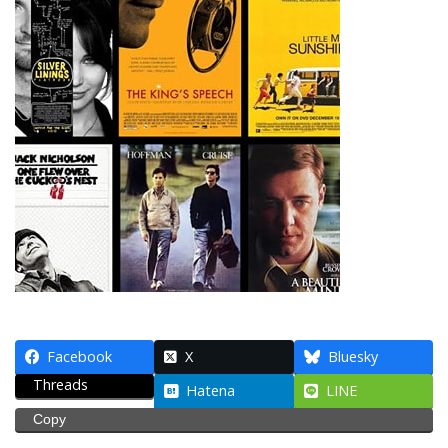
Facebook
X
Bluesky
Threads
Hatena
LINE
Copy