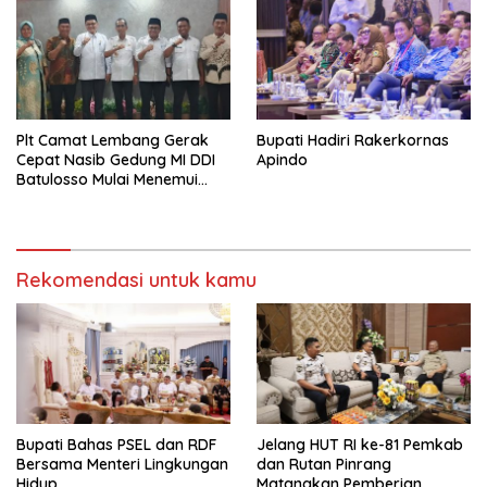
Plt Camat Lembang Gerak
Bupati Hadiri Rakerkornas
Cepat Nasib Gedung MI DDI
Apindo
Batulosso Mulai Menemui
Titik Terang
Rekomendasi untuk kamu
Bupati Bahas PSEL dan RDF
Jelang HUT RI ke-81 Pemkab
Bersama Menteri Lingkungan
dan Rutan Pinrang
Hidup
Matangkan Pemberian