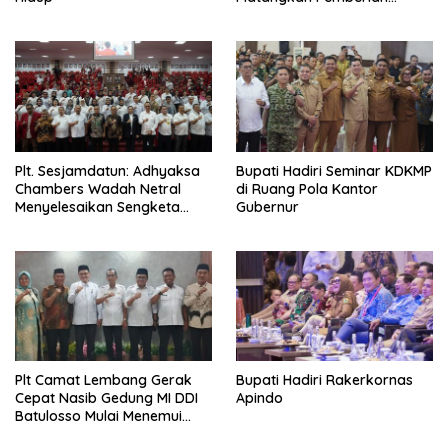
Remisi Warga Binaan
Plt. Sesjamdatun: Adhyaksa
Bupati Hadiri Seminar KDKMP
Chambers Wadah Netral
di Ruang Pola Kantor
Menyelesaikan Sengketa
Gubernur
Antar Instansi Pemerintah
Plt Camat Lembang Gerak
Bupati Hadiri Rakerkornas
Cepat Nasib Gedung MI DDI
Apindo
Batulosso Mulai Menemui
Titik Terang