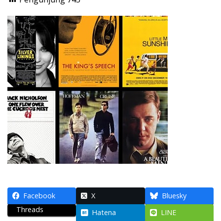
Facebook
X
Bluesky
Threads
Hatena
LINE