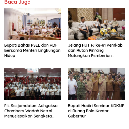
Baca Juga
Bupati Bahas PSEL dan RDF
Jelang HUT RI ke-81 Pemkab
Bersama Menteri Lingkungan
dan Rutan Pinrang
Hidup
Matangkan Pemberian
Remisi Warga Binaan
Plt. Sesjamdatun: Adhyaksa
Bupati Hadiri Seminar KDKMP
Chambers Wadah Netral
di Ruang Pola Kantor
Menyelesaikan Sengketa
Gubernur
Antar Instansi Pemerintah