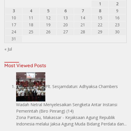
1
2
3
4
5
6
7
8
9
10
11
12
13
14
15
16
17
18
19
20
21
22
23
24
25
26
27
28
29
30
31
« Jul
Most Viewed Posts
Plt. Sesjamdatun: Adhyaksa Chambers
Wadah Netral Menyelesaikan Sengketa Antar Instansi
Pemerintah
(Biro Pinrang)
(14)
Zona Pantau, Makassar - Kejaksaan Agung Republik
Indonesia melalui Jaksa Agung Muda Bidang Perdata dan...