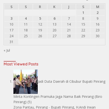
S
S
R
K
J
S
M
1
2
3
4
5
6
7
8
9
10
11
12
13
14
15
16
17
18
19
20
21
22
23
24
25
26
27
28
29
30
31
« Jul
Most Viewed Posts
Jadi Duta Daerah di Cibubur Bupati Pinrang
Minta Kontingen Pramuka Jaga Nama Baik Pinrang
(Biro
Pinrang)
(5)
Zona Pantau, Pinrang - Bupati Pinrang, H.Andi Irwan