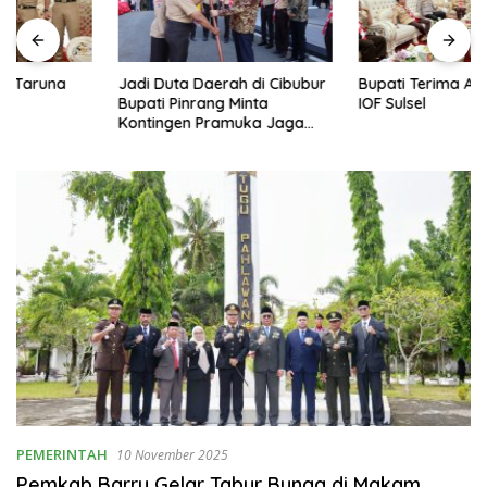
Jadi Duta Daerah di Cibubur
Bupati Terima Audiensi Ketua
Bupati Pinrang Minta
IOF Sulsel
Kontingen Pramuka Jaga
Nama Baik Pinrang
PEMERINTAH
10 November 2025
Pemkab Barru Gelar Tabur Bunga di Makam