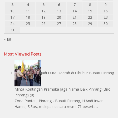
3
4
5
6
7
8
9
10
11
12
13
14
15
16
17
18
19
20
21
22
23
24
25
26
27
28
29
30
31
« Jul
Most Viewed Posts
Jadi Duta Daerah di Cibubur Bupati Pinrang
Minta Kontingen Pramuka Jaga Nama Baik Pinrang
(Biro
Pinrang)
(8)
Zona Pantau, Pinrang - Bupati Pinrang, H.Andi Irwan
Hamid, S.Sos, melepas secara resmi 71 peserta...