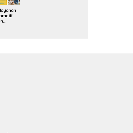
layanan
omotif
an
eventif
da IMS
alam
ebidanan