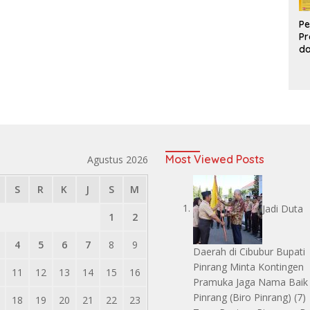
Pe
Pr
d
Pr
Pa
d
K
Most Viewed Posts
Agustus 2026
S
R
K
J
S
M
Jadi Duta
1
2
4
5
6
7
8
9
Daerah di Cibubur Bupati
Pinrang Minta Kontingen
11
12
13
14
15
16
Pramuka Jaga Nama Baik
Pinrang
(Biro Pinrang)
(7)
18
19
20
21
22
23