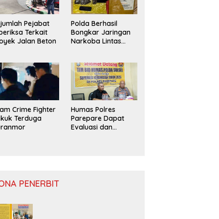
jumlah Pejabat
Polda Berhasil
periksa Terkait
Bongkar Jaringan
oyek Jalan Beton
Narkoba Lintas
Provinsi
am Crime Fighter
Humas Polres
kuk Terduga
Parepare Dapat
uranmor
Evaluasi dan
Monitoring
ONA PENERBIT