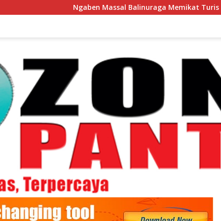
Ngaben Massal Balinuraga Memikat Turis Italia da