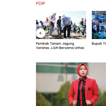
PDIP
al Balinuraga
Pemkab Tanam Jagung
Bupati T
s Italia dan
Varietas JJUH Bersama Unhas
u Pengunjung