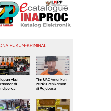
ONA HUKUM-KRIMINAL
Bupati Dapat Bantuan Buku
B
an Aksi Curanmor di
Dari Kemendikdasmen
A
ipuro Terungkap
lapan Aksi
Tim URC Amankan
ranmor di
Pelaku Penikaman
ndipuro
di Rajabasa
erungkap