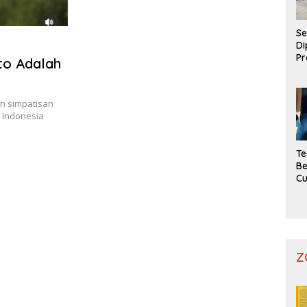
Se
Di
Pr
o Adalah
n simpatisan
 Indonesia
Te
Be
C
Z