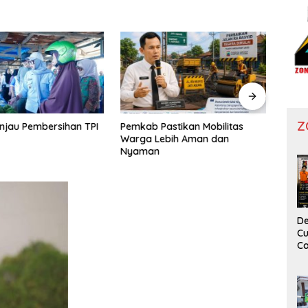
Z
injau Pembersihan TPI
Pemkab Pastikan Mobilitas
Delap
Warga Lebih Aman dan
Cand
Nyaman
De
Cu
Ca
T