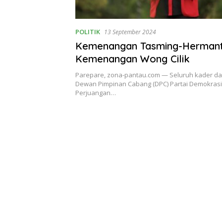
POLITIK
13 September 2024
Kemenangan Tasming-Hermant
Kemenangan Wong Cilik
Parepare, zona-pantau.com — Seluruh kader da
Dewan Pimpinan Cabang (DPC) Partai Demokrasi
Perjuangan…