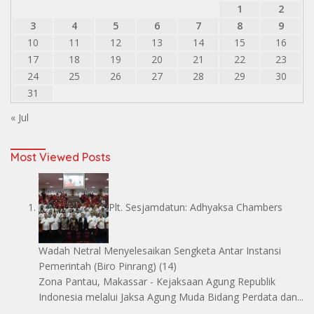
1
2
3
4
5
6
7
8
9
10
11
12
13
14
15
16
17
18
19
20
21
22
23
24
25
26
27
28
29
30
31
« Jul
Most Viewed Posts
Plt. Sesjamdatun: Adhyaksa Chambers
Wadah Netral Menyelesaikan Sengketa Antar Instansi
Pemerintah
(Biro Pinrang)
(14)
Zona Pantau, Makassar - Kejaksaan Agung Republik
Indonesia melalui Jaksa Agung Muda Bidang Perdata dan...