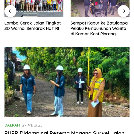
at
P3K Parepare Diancam
Sempat Kabur ke Batulappa
RI
Dengan Surat Pernyataan
Pelaku Pembunuhan Wanita
Lulus Mengaji
di Kamar Kost Pinrang
Ditangkap Polisi
DAERAH
27 Mei 2025
PUPR Didampingi Peserta Magang Survei Jalan