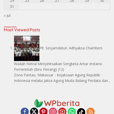
24
25
26
27
28
29
30
31
« Jul
Most Viewed Posts
Plt. Sesjamdatun: Adhyaksa Chambers
Wadah Netral Menyelesaikan Sengketa Antar Instansi
Pemerintah
(Biro Pinrang)
(12)
Zona Pantau, Makassar - Kejaksaan Agung Republik
Indonesia melalui Jaksa Agung Muda Bidang Perdata dan...